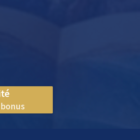
ité
 bonus