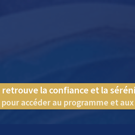
 retrouve la confiance et la sérén
e pour accéder au programme et aux