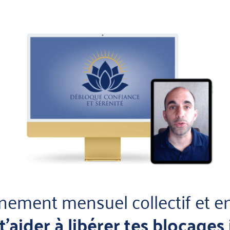
ment mensuel collectif et en
t'aider à libérer tes blocages