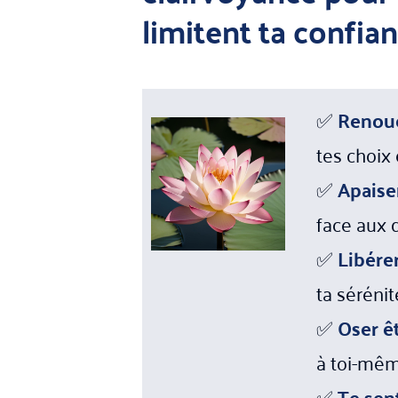
limitent ta confian
✅
Renoue
tes choix 
✅
Apaise
face aux d
✅
Libére
ta sérénit
✅
Oser ê
à toi-mê
✅
Te sen