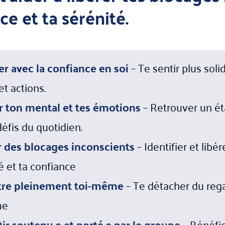
ce et ta sérénité.
r avec la confiance en soi
– Te sentir plus soli
et actions.
r ton mental et tes émotions
– Retrouver un é
éfis du quotidien.
r des blocages inconscients
– Identifier et lib
é et ta confiance
tre pleinement toi-même
– Te détacher du reg
me
tir soutenu.e et porté.e par le groupe
– Bénéfic